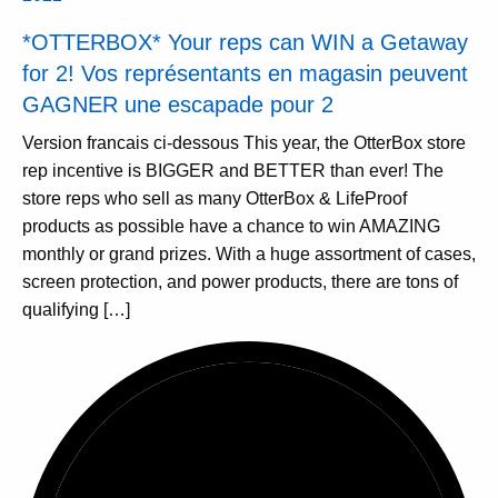
*OTTERBOX* Your reps can WIN a Getaway
for 2! Vos représentants en magasin peuvent
GAGNER une escapade pour 2
Version francais ci-dessous This year, the OtterBox store
rep incentive is BIGGER and BETTER than ever! The
store reps who sell as many OtterBox & LifeProof
products as possible have a chance to win AMAZING
monthly or grand prizes. With a huge assortment of cases,
screen protection, and power products, there are tons of
qualifying […]