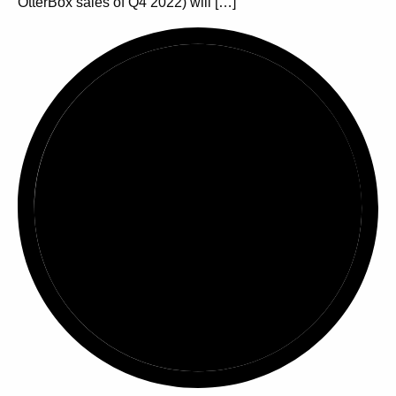
OtterBox sales of Q4 2022) will […]